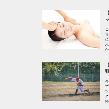
【
こ
骨
に
れ
か
【
今
す
ツ
て
読