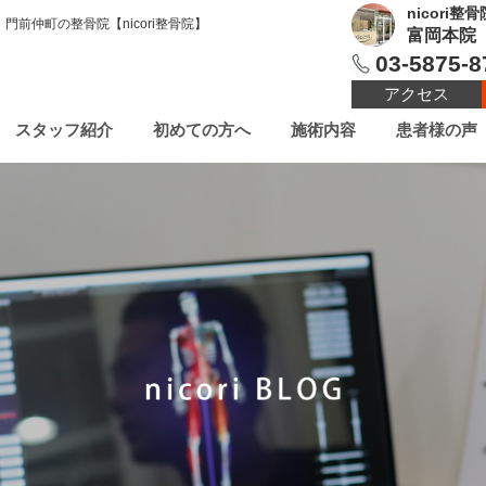
nicori整骨
木場、門前仲町の整骨院【nicori整骨院】
富岡本院
03-5875-8
アクセス
スタッフ紹介
初めての方へ
施術内容
患者様の声