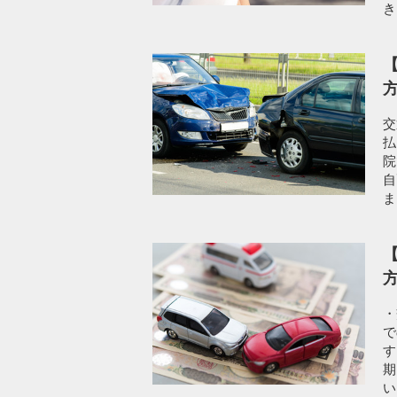
き
【
交
払
院
自
ま.
【
・
で
す
期
い