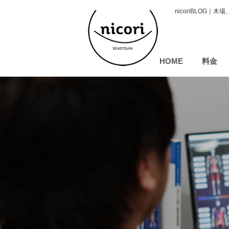
nicoriBLOG｜
HOME
料金