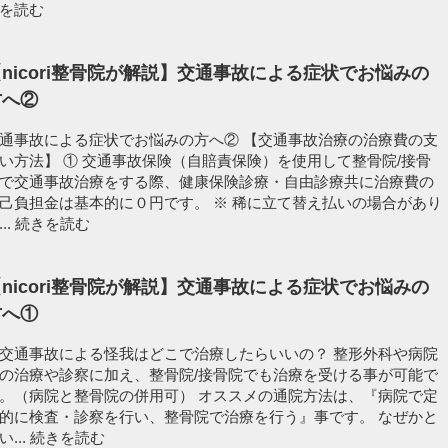
を読む
nicori整骨院が解説】交通事故による症状でお悩みの
方へ②
通事故による症状でお悩みの方へ② 【交通事故治療の治療費の支
い方法】 ① 交通事故保険（自賠責保険）を使用して整骨院/接骨
で交通事故治療をする際、健康保険診療・自由診療共に治療費の
己負担金は基本的に０円です。 ※ 稀に立て替え払いの場合があり
..
続きを読む
nicori整骨院が解説】交通事故による症状でお悩みの
方へ①
交通事故による怪我はどこで治療したらいいの？ 整形外科や病院
の治療や診察に加え、整骨院/接骨院でも治療を受ける事が可能で
。（病院と整骨院の併用可） オススメの通院方法は、『病院で定
的に検査・診察を行い、整骨院で治療を行う』事です。 なぜかと
い...
続きを読む