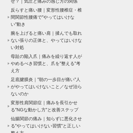
ぜ？｜気圧と痛みの感じ方の関係
反らすと痛い腰｜変形性腰椎症・椎
間関節性腰痛で”やってはいけな
い”動き
腕を上げると痛い肩｜揉んでも取れ
ない張りの正体と、やってはいけな
い対処
母趾の陥入爪｜痛みを繰り返す人が
やめるべき習慣と、爪を”整える”考
え方
足底腱膜炎｜”朝の一歩目が痛い”人
がやってはいけないこと／なぜ治ら
ないのか
変形性肩関節症｜痛みを長引かせ
る”NGな動かし方”と改善ステップ
仙腸関節の痛み｜知らずに悪化させ
る”やってはいけない習慣”と正しい
整え方