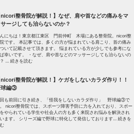
nicori整骨院が解説！】なぜ、肩や首などの痛みをマ
ッサージしても治らないのか？
んにちは！東京都江東区 門前仲町 木場にある整骨院。nicori整
院です。 本記事では、多くの方が悩まれている肩こり、首の痛み
ついて記載させて頂きます。 悩まれている方が少しでも参考にな
ば幸いです。 ・なぜ、肩や首などのマッサージしても治らないの
？ ...
続きを読む
nicori整骨院が解説！】ケガをしないカラダ作り！！
野球編③
回も前回に引き続き、「怪我をしないカラダ作り」 野球編③で
。 nicori整骨院では、スポーツ障害予防に力を入れており、スポー
をやられている学生や社会人の方も多く来院され悩みを解決され
います。 シリーズ編で野球に特化して発信しております...
続きを
む