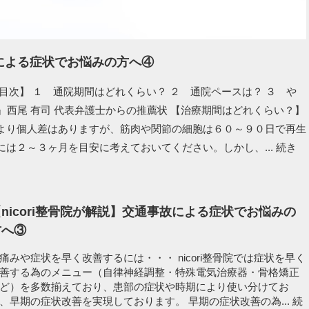
故による症状でお悩みの方へ④
目次】 １ 通院期間はどれくらい？ ２ 通院ペースは？ ３ や
 』西尾 有司 代表弁護士からの推薦状 【治療期間はどれくらい？】
より個人差はありますが、筋肉や関節の細胞は６０～９０日で再生
は２～３ヶ月を目安に考えておいてください。しかし、...
続き
nicori整骨院が解説】交通事故による症状でお悩みの
方へ③
痛みや症状を早く改善するには・・・ nicori整骨院では症状を早く
善する為のメニュー（自律神経調整・特殊電気治療器・骨格矯正
ど）を多数揃えており、患部の症状や時期により使い分けてお
、早期の症状改善を実現しております。 早期の症状改善の為...
続