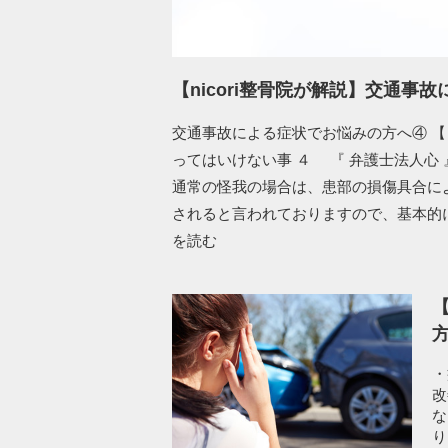
【nicori整骨院が解説】交通事
交通事故による症状でお悩みの方へ④ 【
ってはいけない事 ４ 『 弁護士法人心
通常の怪我の場合は、患部の損傷具合に
されると言われておりますので、基本的に
を読む
【
・
改
な
り