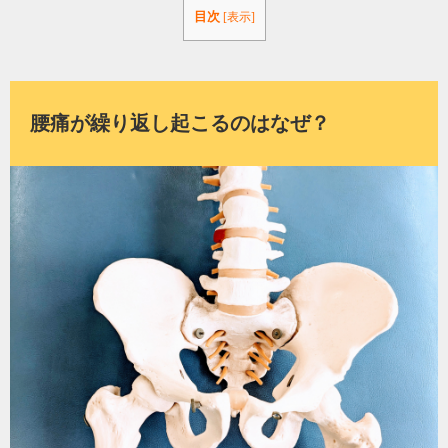
目次
[
表示
]
腰痛が繰り返し起こるのはなぜ？