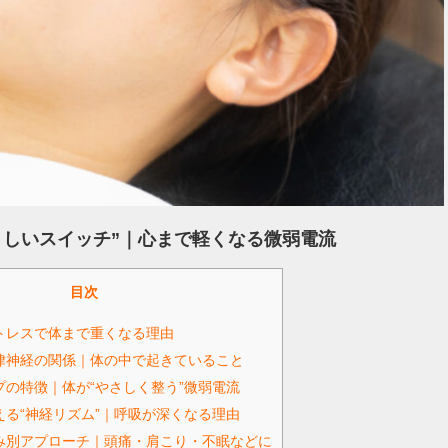
さしいスイッチ”｜心まで軽くなる微弱電流
目次
トレスで体まで重くなる理由
律神経の関係｜体の中で起きていること
の特徴｜体が“やさしく整う”微弱電流
る“神経リズム”｜呼吸が深くなる理由
み別アプローチ｜頭痛・肩こり・不眠などに