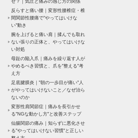
ぜ？｜気圧と痛みの感じ方の関係
反らすと痛い腰｜変形性腰椎症・椎
間関節性腰痛で”やってはいけな
い”動き
腕を上げると痛い肩｜揉んでも取れ
ない張りの正体と、やってはいけな
い対処
母趾の陥入爪｜痛みを繰り返す人が
やめるべき習慣と、爪を”整える”考
え方
足底腱膜炎｜”朝の一歩目が痛い”人
がやってはいけないこと／なぜ治ら
ないのか
変形性肩関節症｜痛みを長引かせ
る”NGな動かし方”と改善ステップ
仙腸関節の痛み｜知らずに悪化させ
る”やってはいけない習慣”と正しい
整え方