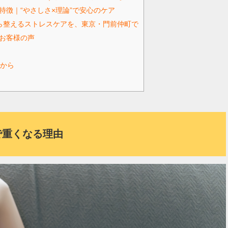
院の特徴｜“やさしさ×理論”で安心のケア
ら整えるストレスケアを、東京・門前仲町で
院・お客様の声
から
で重くなる理由