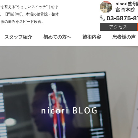
nicori整骨
を整える“やさしいスイッチ”｜心ま
富岡本院
 | 【門前仲町、木場の整骨院・整体
03-5875-8
、膝の痛みをスピード改善。
アクセス
スタッフ紹介
初めての方へ
施術内容
患者様の声