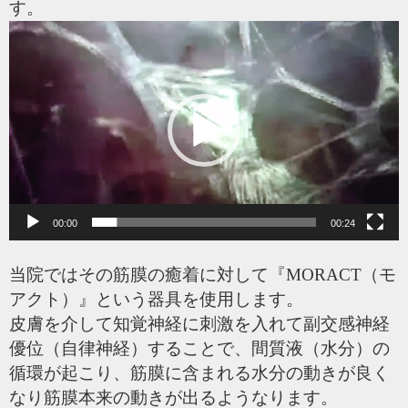
す。
動
画
プ
レ
ー
ヤ
ー
00:00
00:24
当院ではその筋膜の癒着に対して『MORACT（モ
アクト）』という器具を使用します。
皮膚を介して知覚神経に刺激を入れて副交感神経
優位（自律神経）することで、間質液（水分）の
循環が起こり、筋膜に含まれる水分の動きが良く
なり筋膜本来の動きが出るようなります。